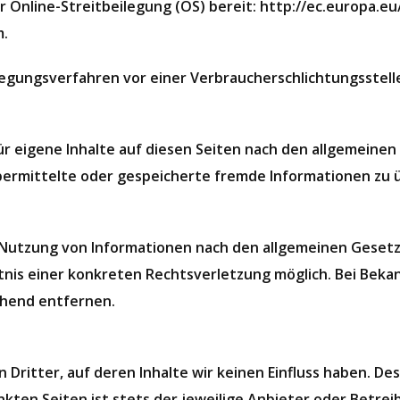
ur Online-Streitbeilegung (OS) bereit: http://ec.europa.
m.
eilegungsverfahren vor einer Verbraucherschlichtungsstel
ür eigene Inhalte auf diesen Seiten nach den allgemeinen
, übermittelte oder gespeicherte fremde Informationen z
Nutzung von Informationen nach den allgemeinen Gesetze
ntnis einer konkreten Rechtsverletzung möglich. Bei Be
ehend entfernen.
Dritter, auf deren Inhalte wir keinen Einfluss haben. De
kten Seiten ist stets der jeweilige Anbieter oder Betreib