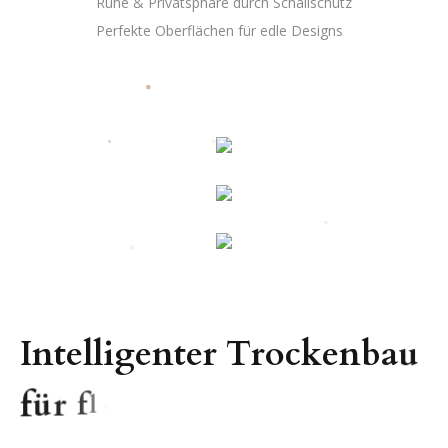
Ruhe & Privatsphäre durch Schallschutz
Perfekte Oberflächen für edle Designs
I
n
t
e
l
l
i
g
e
n
t
e
r
T
r
o
c
k
e
n
b
a
u
f
ü
r
f
l
e
x
i