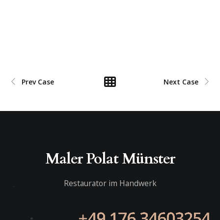
Prev Case
Next Case
Maler Polat Münster
Restaurator im Handwerk
+49 176 34603254