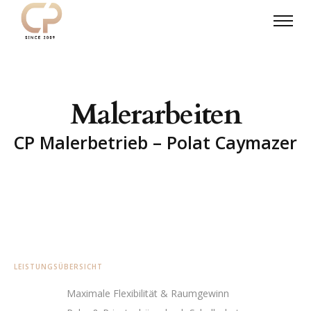
M
a
l
e
r
a
r
b
e
i
t
e
n
C
P
M
a
l
e
r
b
e
t
r
i
e
b
–
P
o
l
a
t
C
a
y
m
a
z
e
r
LEISTUNGSÜBERSICHT
Maximale Flexibilität & Raumgewinn