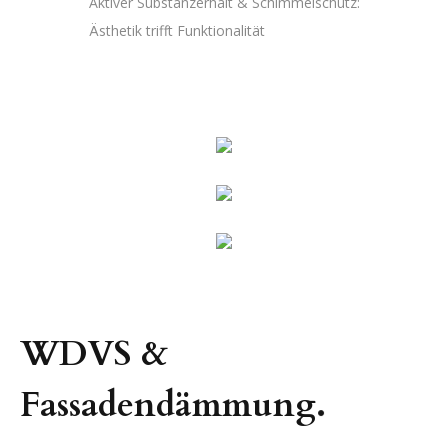
Aktiver Substanzerhalt & Schimmelschutz:
Ästhetik trifft Funktionalität
W
D
V
S
&
F
a
s
s
a
d
e
n
d
ä
m
m
u
n
g
.