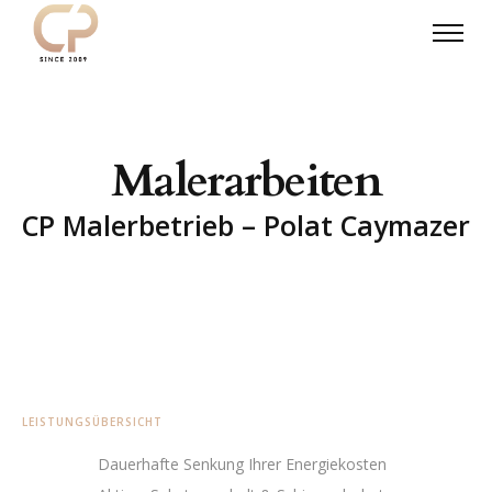
M
a
l
e
r
a
r
b
e
i
t
e
n
C
P
M
a
l
e
r
b
e
t
r
i
e
b
–
P
o
l
a
t
C
a
y
m
a
z
e
r
LEISTUNGSÜBERSICHT
Dauerhafte Senkung Ihrer Energiekosten